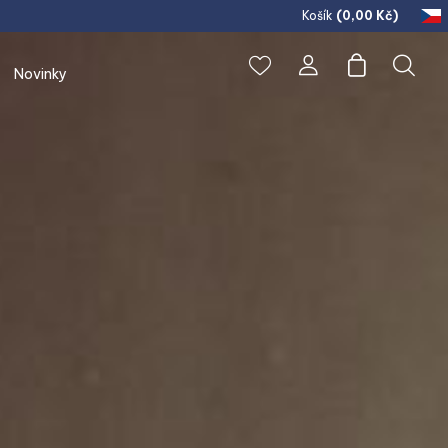
Košík
(
0,00 Kč
)
novinky