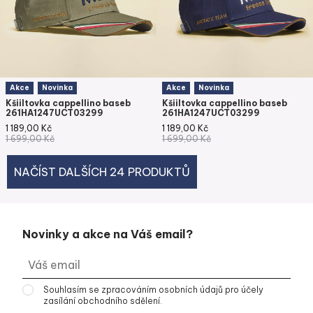
Akce
Novinka
Akce
Novinka
Kšiiltovka cappellino baseb
Kšiiltovka cappellino baseb
261HA1247UCT03299
261HA1247UCT03299
1 189,00
Kč
1 189,00
Kč
1 699,00
Kč
1 699,00
Kč
NAČÍST DALŠÍCH 24 PRODUKTŮ
Novinky a akce na Váš email?
Souhlasím se
zpracováním osobních údajů
pro účely
zasílání obchodního sdělení.