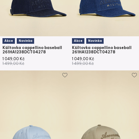
Akce
Novinka
Akce
Novinka
Kšiltovka cappellino baseball
Kšiltovka cappellino baseball
261HA1238DCT04278
261HA1238DCT04278
1 049,00
Kč
1 049,00
Kč
1 499,00
Kč
1 499,00
Kč