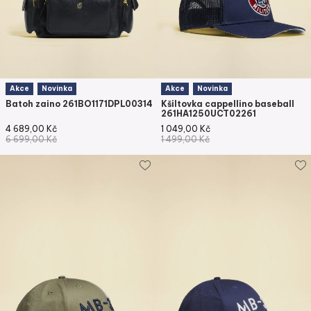
Akce
Novinka
Akce
Novinka
Batoh zaino 261BO1171DPL00314
Kšiltovka cappellino baseball
261HA1250UCT02261
4 689,00
Kč
1 049,00
Kč
6 699,00
Kč
1 499,00
Kč