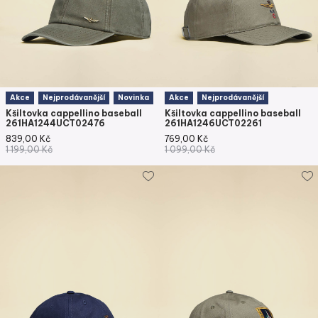
Akce
Nejprodávanější
Novinka
Akce
Nejprodávanější
Kšiltovka cappellino baseball
Kšiltovka cappellino baseball
261HA1244UCT02476
261HA1246UCT02261
839,00
Kč
769,00
Kč
1 199,00
Kč
1 099,00
Kč