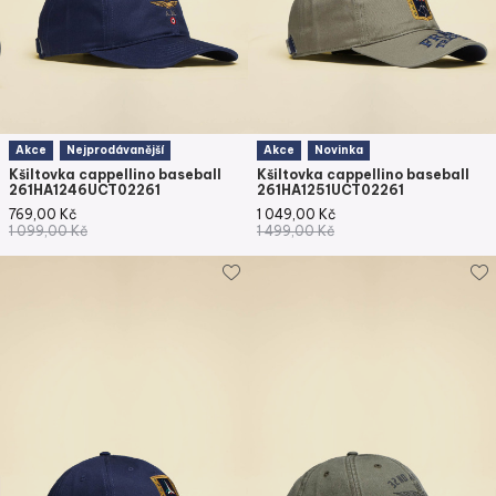
Akce
Nejprodávanější
Akce
Novinka
Kšiltovka cappellino baseball
Kšiltovka cappellino baseball
261HA1246UCT02261
261HA1251UCT02261
769,00
Kč
1 049,00
Kč
1 099,00
Kč
1 499,00
Kč