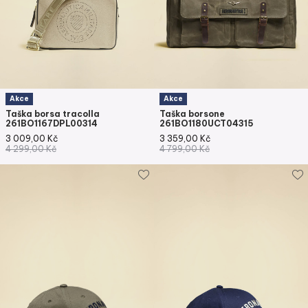
Akce
Akce
Taška borsa tracolla
Taška borsone
261BO1167DPL00314
261BO1180UCT04315
3 009,00
Kč
3 359,00
Kč
4 299,00
Kč
4 799,00
Kč