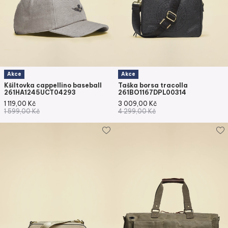
Akce
Akce
Kšiltovka cappellino baseball
Taška borsa tracolla
261HA1245UCT04293
261BO1167DPL00314
1 119,00
Kč
3 009,00
Kč
1 599,00
Kč
4 299,00
Kč