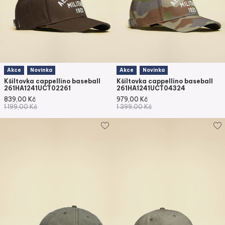
Akce
Novinka
Akce
Novinka
Kšiltovka cappellino baseball
Kšiltovka cappellino baseball
261HA1241UCT02261
261HA1241UCT04324
839,00
Kč
979,00
Kč
1 199,00
Kč
1 399,00
Kč