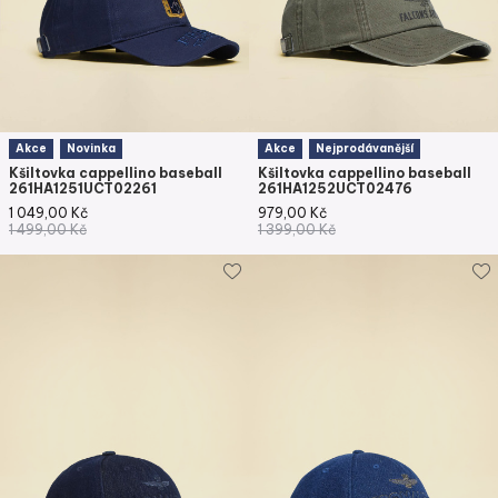
Akce
Novinka
Akce
Nejprodávanější
Kšiltovka cappellino baseball
Kšiltovka cappellino baseball
261HA1251UCT02261
261HA1252UCT02476
1 049,00
Kč
979,00
Kč
1 499,00
Kč
1 399,00
Kč