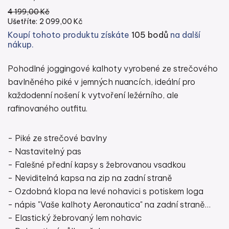
4 199,00 Kč
Ušetříte:
2 099,00 Kč
Koupí tohoto produktu získáte
105 bodů
na další
nákup.
Pohodlné joggingové kalhoty vyrobené ze strečového
bavlněného piké v jemných nuancích, ideální pro
každodenní nošení k vytvoření ležérního, ale
rafinovaného outfitu.
- Piké ze strečové bavlny
- Nastavitelný pas
- Falešné přední kapsy s žebrovanou vsadkou
- Neviditelná kapsa na zip na zadní straně
- Ozdobná klopa na levé nohavici s potiskem loga
- nápis "Vaše kalhoty Aeronautica" na zadní straně
- Elastický žebrovaný lem nohavic