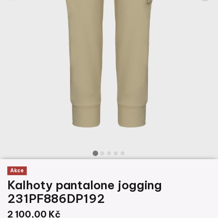
Akce
Kalhoty pantalone jogging
231PF886DP192
2 100,00 Kč