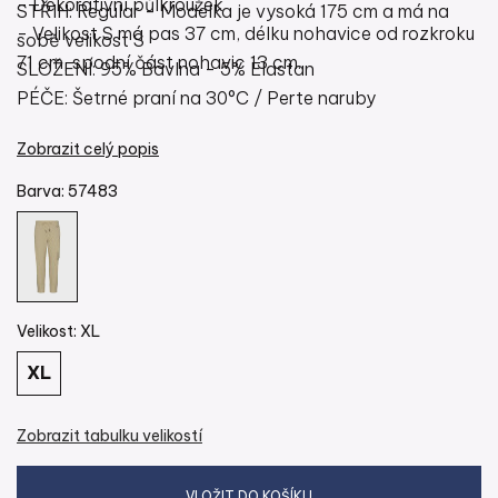
- Dekorativní půlkroužek
STŘIH: Regular - Modelka je vysoká 175 cm a má na
- Velikost S má pas 37 cm, délku nohavice od rozkroku
sobě velikost S
71 cm, spodní část nohavic 13 cm.
SLOŽENÍ: 95% Bavlna - 5% Elastan
PÉČE: Šetrné praní na 30°C / Perte naruby
Zobrazit celý popis
Barva:
57483
Velikost:
XL
XL
Zobrazit tabulku velikostí