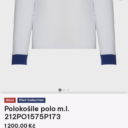
Akce
Pilot Collection
Polokošile polo m.l.
212PO1575P173
1 200,00 Kč