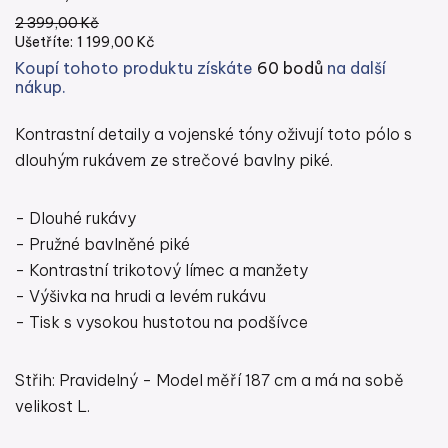
2 399,00 Kč
Ušetříte:
1 199,00 Kč
Koupí tohoto produktu získáte
60 bodů
na další
nákup.
Kontrastní detaily a vojenské tóny oživují toto pólo s
dlouhým rukávem ze strečové bavlny piké.
- Dlouhé rukávy
- Pružné bavlněné piké
- Kontrastní trikotový límec a manžety
- Výšivka na hrudi a levém rukávu
- Tisk s vysokou hustotou na podšívce
Střih: Pravidelný - Model měří 187 cm a má na sobě
velikost L.