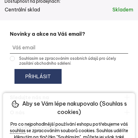
Dostupnost na prodejnách:
Centrální sklad
Skladem
Novinky a akce na Váš email?
Souhlasím se
zpracováním osobních údajů
pro účely
zasílání obchodního sdělení.
Sledujte nás na
Aby se Vám lépe nakupovalo (Souhlas s
cookies)
O nás
Pro co nejpohodlnější používání eshopu potřebujeme váš
Pravidla a podmínky
souhlas
se zpracováním souborů cookies. Souhlas udělíte
kliknutím na tlačítko "Souhlasím", můžete jej však také