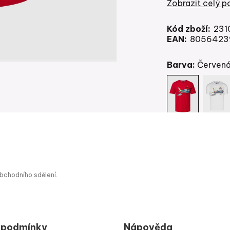
Zobrazit celý p
Kód zboží:
231
EAN:
8056423
Barva:
červen
Velikost:
S
S
M
obchodního sdělení.
Zobrazit tabulku
a podmínky
Nápověda