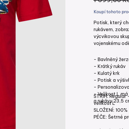
Koupí tohoto pro
Potisk, který ch
rukávem, zobraz
výcvikovou sku
vojenskému odě
- Bavlněný žerz
- Krátký rukáv
- Kulatý krk
- Potisk a výšiv
- Personalizovan
- Velikost L má
STŘIH: Regular 
a rukávy 23,5 c
velikost L
SLOŽENÍ: 100% 
PÉČE: Šetrné pr