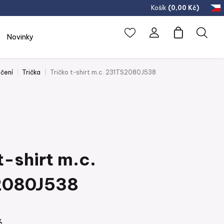
Košík
(
0,00 Kč
)
novinky
čení
Trička
Tričko t-shirt m.c. 231TS2080J538
t-shirt m.c.
2080J538
č