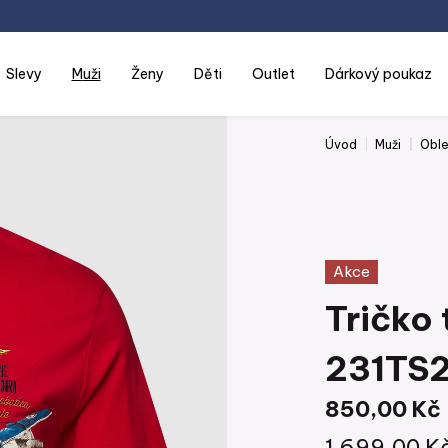
slevy
muži
ženy
děti
outlet
dárkový poukaz
Úvod
Muži
Oble
Akce
Tričko 
231TS
850,00 Kč
1 699,00 K