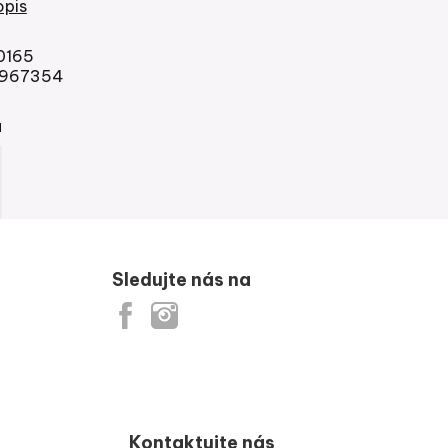
opis
0165
967354
á
Sledujte nás na
 velikostí
Kontaktujte nás