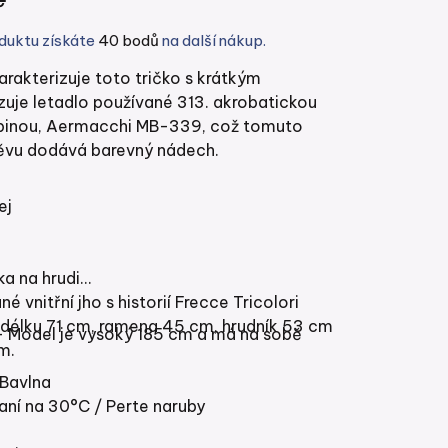
duktu získáte
40 bodů
na další nákup.
arakterizuje toto tričko s krátkým
uje letadlo používané 313. akrobatickou
pinou, Aermacchi MB-339, což tomuto
vu dodává barevný nádech.
ej
ka na hrudi
é vnitřní jho s historií Frecce Tricolori
 délku 71 cm, ramena 45 cm, hrudník 53 cm
- Model je vysoký 185 cm a má na sobě
m.
Bavlna
aní na 30°C / Perte naruby