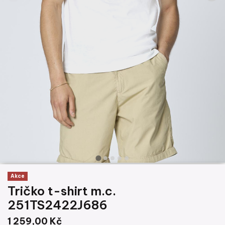
Akce
Tričko t-shirt m.c.
251TS2422J686
1 259,00 Kč