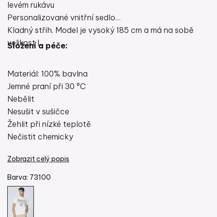
levém rukávu
Personalizované vnitřní sedlo
Kladný střih. Model je vysoký 185 cm a má na sobě
velikost L.
Složení a péče:
Materiál: 100% bavlna
Jemné praní při 30 °C
Nebělit
Nesušit v sušičce
Žehlit při nízké teplotě
Nečistit chemicky
Zobrazit celý popis
Barva:
73100